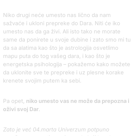
Niko drugi neće umesto nas lično da nam
sažvaće i ukloni prepreke do Dara. Niti će iko
umesto nas da ga živi. Ali isto tako ne morate
same da ponirete u svoje dubine i zato smo mi tu
da sa alatima kao što je astrologija osvetlimo
mapu puta do tog vašeg dara, i kao što je
energetska psihologija – pokažemo kako možete
da uklonite sve te prepreke i uz plesne korake
krenete svojim putem ka sebi.
Pa opet,
niko umesto vas ne može da prepozna i
oživi svoj Dar
.
Zato je već 04.marta Univerzum potpuno