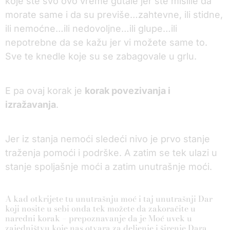
koje ste svo ovo vreme gutale jer ste mislile da
morate same i da su previše…zahtevne, ili stidne,
ili nemoćne…ili nedovoljne…ili glupe…ili
nepotrebne da se kažu jer vi možete same to.
Sve te knedle koje su se zabagovale u grlu.
E pa ovaj korak je
korak povezivanja i
izražavanja
.
Jer iz stanja nemoći sledeći nivo je prvo stanje
traženja pomoći i podrške. A zatim se tek ulazi u
stanje spoljašnje moći a zatim unutrašnje moći.
A kad otkrijete tu unutrašnju moć i taj unutrašnji Dar
koji nosite u sebi onda tek možete da zakoračite u
naredni korak – prepoznavanje da je Moć uvek u
zajedništvu koje nas otvara za deljenje i širenje Dara.