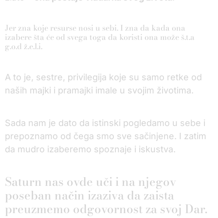
Jer zna koje resurse nosi u sebi. I zna da kada ona
izabere šta će od svega toga da koristi ona može š.t.a
g.o.d ž.e.l.i.
A to je, sestre, privilegija koje su samo retke od
naših majki i pramajki imale u svojim životima.
Sada nam je dato da istinski pogledamo u sebe i
prepoznamo od čega smo sve sačinjene. I zatim
da mudro izaberemo spoznaje i iskustva.
Saturn nas ovde uči i na njegov
poseban način izaziva da zaista
preuzmemo odgovornost za svoj Dar.