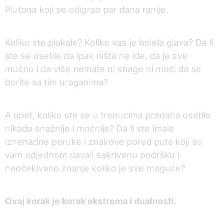
Plutona koji se odigrao par dana ranije.
Koliko ste plakale? Koliko vas je bolela glava? Da li
ste se osetile da ipak ništa ne ide, da je sve
mučno i da više nemate ni snage ni moći da se
borite sa tim uraganima?
A opet, koliko ste se u trenucima predaha osetile
nikada snažnije i moćnije? Da li ste imale
iznenadne poruke i znakove pored puta koji su
vam odjednom davali sakrivenu podršku i
neočekivano znanje koliko je sve moguće?
Ovaj korak je korak ekstrema i dualnosti.