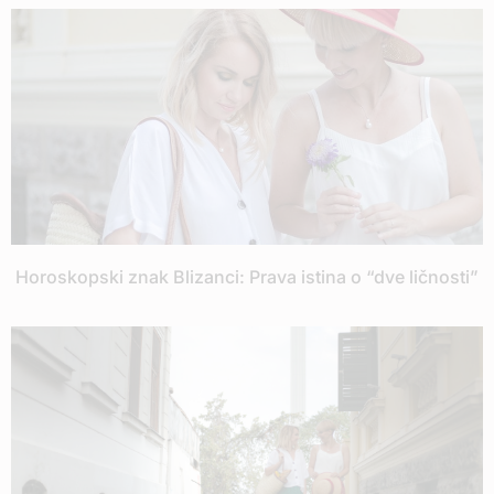
Horoskopski znak Blizanci: Prava istina o “dve ličnosti”