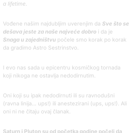
a lifetime
.
Vođene našim najdubljim uverenjim da
Sve što se
dešava jeste za naše najveće dobro
i da je
Snaga u zajedništvu
počele smo korak po korak
da gradimo Astro Sestrinstvo.
I evo nas sada u epicentru kosmičkog tornada
koji nikoga ne ostavlja nedodirnutim.
Oni koji su ipak nedodirnuti ili su ravnodušni
(ravna linija… ups!) ili anestezirani (ups, ups!). Ali
oni ni ne čitaju ovaj članak.
Saturn i Pluton su od početka godine počeli da