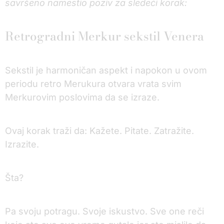
savršeno namestio poziv za sledeći korak:
Retrogradni Merkur sekstil Venera
Sekstil je harmoničan aspekt i napokon u ovom
periodu retro Merukura otvara vrata svim
Merkurovim poslovima da se izraze.
Ovaj korak traži da: Kažete. Pitate. Zatražite.
Izrazite.
Šta?
Pa svoju potragu. Svoje iskustvo. Sve one reči