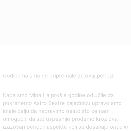
Godinama smo se pripremale za ovaj period.
Kada smo Mina i ja prošle godine odlučile da
pokrenemo Astro Sestre zajednicu upravo smo
imale želju da napravimo nešto što će nam
omogućiti da što uspešnije prođemo kroz ovaj
izazovan period i aspekte koji se dešavaju
once in