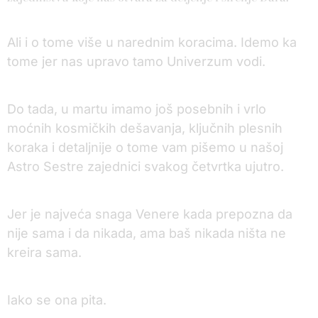
Ali i o tome više u narednim koracima. Idemo ka
tome jer nas upravo tamo Univerzum vodi.
Do tada, u martu imamo još posebnih i vrlo
moćnih kosmičkih dešavanja, ključnih plesnih
koraka i detaljnije o tome vam pišemo u našoj
Astro Sestre zajednici svakog četvrtka ujutro.
Jer je najveća snaga Venere kada prepozna da
nije sama i da nikada, ama baš nikada ništa ne
kreira sama.
Iako se ona pita.