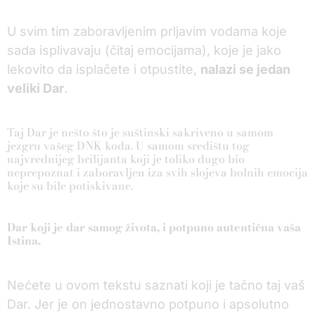
U svim tim zaboravljenim prljavim vodama koje
sada isplivavaju (čitaj emocijama), koje je jako
lekovito da isplačete i otpustite,
nalazi se jedan
veliki Dar
.
Taj Dar je nešto što je suštinski sakriveno u samom
jezgru vašeg DNK koda. U samom središtu tog
najvrednijeg brilijanta koji je toliko dugo bio
neprepoznat i zaboravljen iza svih slojeva bolnih emocija
koje su bile potiskivane.
Dar koji je dar samog života, i potpuno autentična vaša
Istina.
Nećete u ovom tekstu saznati koji je tačno taj vaš
Dar. Jer je on jednostavno potpuno i apsolutno