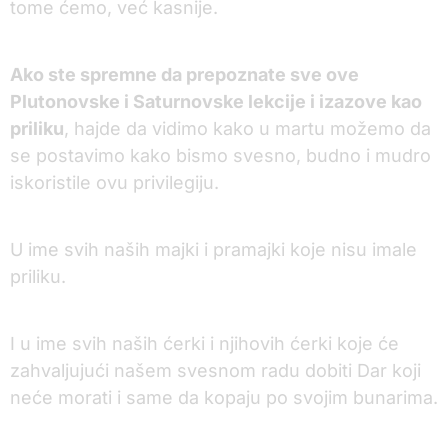
tome ćemo, već kasnije.
Ako ste spremne da prepoznate sve ove
Plutonovske i Saturnovske lekcije i izazove kao
priliku
, hajde da vidimo kako u martu možemo da
se postavimo kako bismo svesno, budno i mudro
iskoristile ovu privilegiju.
U ime svih naših majki i pramajki koje nisu imale
priliku.
I u ime svih naših ćerki i njihovih ćerki koje će
zahvaljujući našem svesnom radu dobiti Dar koji
neće morati i same da kopaju po svojim bunarima.