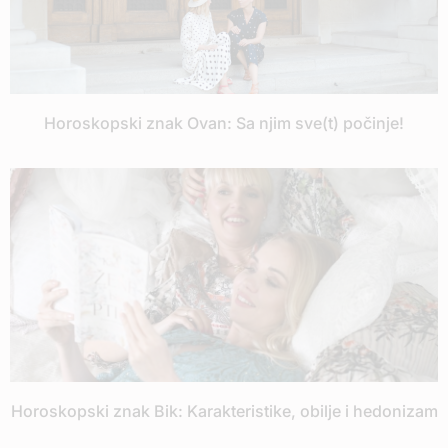
Horoskopski znak Ovan: Sa njim sve(t) počinje!
Horoskopski znak Bik: Karakteristike, obilje i hedonizam