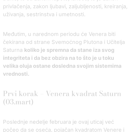
privlačenja, zakon ljubavi, zaljubljenosti, kreiranja,
uživanja, sestrinstva i umetnosti.
Međutim, u narednom periodu će Venera biti
čekirana od strane Svemoćnog Plutona i Učitelja
Saturna
koliko je spremna da stane iza svog
integriteta i da bez obzira na to što je u toku
velika oluja ostane dosledna svojim sistemima
vrednosti.
Prvi korak – Venera kvadrat Saturn
(03.mart)
Poslednje nedelje februara je ovaj uticaj već
počeo da se oseća, pojačan kvadratom Venere i