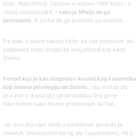
ličan. Najintimniji. Zapisan u vašem DNK kodu i u
vašoj natalnoj karti, i
vaša je Misija da ga
pronađete
. A svrha da ga podelite sa svetom.
Pa ipak, u ovom tekstu želim da vas pozovem da
sagledate malo drugačije ovaj period koji sada
živimo.
Period koji je kao blagoslov kosmičkog časovnika
koji imamo privilegiju da živimo
, i da možda po
prvi put u duuuugoj generacijskoj liniji prve
iskoristimo kako bismo prepoznale taj Dar.
Jer ono što nam sledi u narednom periodu je
zadatak Univerzuma da taj dar i upotrebimo. Ali o