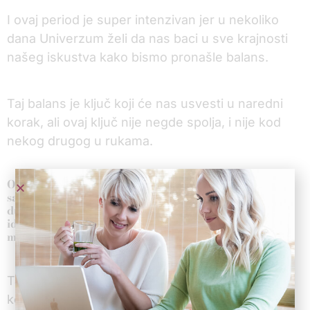
I ovaj period je super intenzivan jer u nekoliko
dana Univerzum želi da nas baci u sve krajnosti
našeg iskustva kako bismo pronašle balans.
Taj balans je ključ koji će nas usvesti u naredni
korak, ali ovaj ključ nije negde spolja, i nije kod
nekog drugog u rukama.
Ovaj ključ se krije unutar vas, u svakoj posebno, u
samom središtu dubokog poverenja da između svih
dualnosti, i svih rastrganosti i svih rascepljenosti
identiteta postoji jedna Duša. I ta duša ima sve boje i
mnoge uloge.
Ta duša je i najdelikatniji cvet i najveća ratnica
koju je svet ikada video.