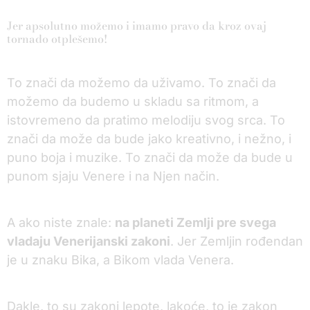
Jer apsolutno možemo i imamo pravo da kroz ovaj
tornado otplešemo!
To znači da možemo da uživamo. To znači da
možemo da budemo u skladu sa ritmom, a
istovremeno da pratimo melodiju svog srca. To
znači da može da bude jako kreativno, i nežno, i
puno boja i muzike. To znači da može da bude u
punom sjaju Venere i na Njen način.
A ako niste znale:
na planeti Zemlji pre svega
vladaju Venerijanski zakoni
. Jer Zemljin rođendan
je u znaku Bika, a Bikom vlada Venera.
Dakle, to su zakoni lepote, lakoće, to je zakon