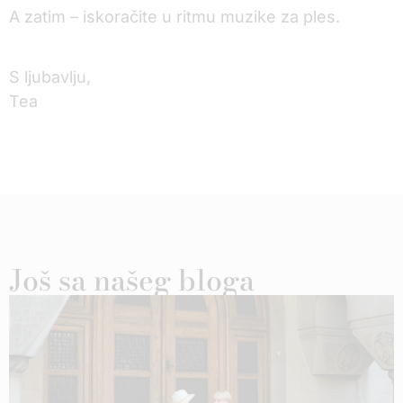
A zatim – iskoračite u ritmu muzike za ples.
S ljubavlju,
Tea
Još sa našeg bloga