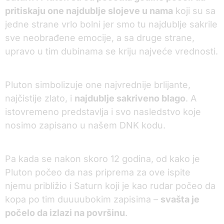
pritiskaju one najdublje slojeve u nama
koji su sa
jedne strane vrlo bolni jer smo tu najdublje sakrile
sve neobrađene emocije, a sa druge strane,
upravo u tim dubinama se kriju najveće vrednosti.
Pluton simbolizuje one najvrednije brlijante,
najčistije zlato, i
najdublje sakriveno blago
. A
istovremeno predstavlja i svo nasledstvo koje
nosimo zapisano u našem DNK kodu.
Pa kada se nakon skoro 12 godina, od kako je
Pluton počeo da nas priprema za ove ispite
njemu približio i Saturn koji je kao rudar počeo da
kopa po tim duuuubokim zapisima –
svašta je
počelo da izlazi na površinu
.