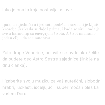
Iako je ona ta koja postavlja uslove.
Ipak, u zajedništvu i jednoti, podršci i razmeni je ključ
kreacije. Jer kada se daje i prima, i kada se širi – tada je
sve u harmoniji sa energijom života. A život ima samo
jedan cilj – da se umnožava!
Zato drage Venerice, prijavite se ovde ako želite
da budete deo Astro Sestre zajednice (link je na
dnu članka).
I izaberite svoju muziku za vaš autetični, slobodni,
hrabri, luckasti, isceljujući i super moćan ples ka
vašem Daru.