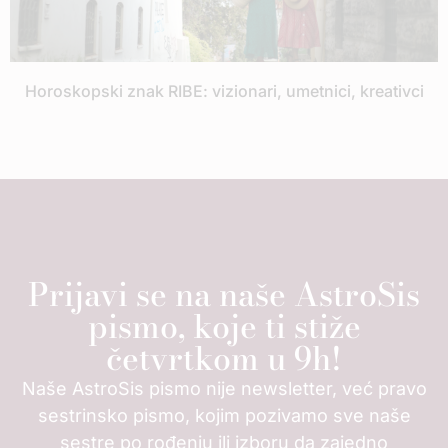
Horoskopski znak RIBE: vizionari, umetnici, kreativci
Prijavi se na naše AstroSis
pismo, koje ti stiže
četvrtkom u 9h!
Naše AstroSis pismo nije newsletter, već pravo
sestrinsko pismo, kojim pozivamo sve naše
sestre po rođenju ili izboru da zajedno