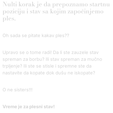
Nulti korak je da prepoznamo startnu
poziciju i stav sa kojim započinjemo
ples.
Oh sada se pitate kakav ples??
Upravo se o tome radi! Da li ste zauzele stav
spreman za borbu? Ili stav spreman za mučno
trpljenje? Ili ste se stisle i spremne ste da
nastavite da kopate dok dušu ne iskopate?
O ne sisters!!!
Vreme je za plesni stav!