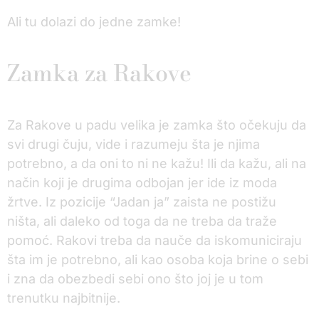
Ali tu dolazi do jedne zamke!
Zamka za Rakove
Za Rakove u padu velika je zamka što očekuju da
svi drugi čuju, vide i razumeju šta je njima
potrebno, a da oni to ni ne kažu! Ili da kažu, ali na
način koji je drugima odbojan jer ide iz moda
žrtve. Iz pozicije “Jadan ja” zaista ne postižu
ništa, ali daleko od toga da ne treba da traže
pomoć. Rakovi treba da nauče da iskomuniciraju
šta im je potrebno, ali kao osoba koja brine o sebi
i zna da obezbedi sebi ono što joj je u tom
trenutku najbitnije.