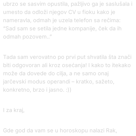
ubrzo se sasvim opustila, pažljivo ga je saslušala i
umesto da odloži njegov CV u fioku kako je
nameravla, odmah je uzela telefon sa rečima:
“Sad sam se setila jedne kompanije, ček da ih
odmah pozovem..”
Tada sam verovatno po prvi put shvatila šta znači
biti odgovoran ali kroz osećanja! I kako to itekako
može da dovede do cilja, a ne samo onaj
jarčevski modus operandi – kratko, sažeto,
konkretno, brzo i jasno. :))
I za kraj,
Gde god da vam se u horoskopu nalazi Rak,