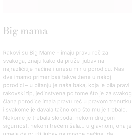
Big mama
Rakovi su Big Mame – imaju pravu reč za
svakoga, znaju kako da pruže ljubav na
najrazličitije načine i unesu mir u porodicu. Nas
dve imamo primer baš takve žene u našoj
porodici – u pitanju je naša baka, koja je bila pravi
rakovski tip, jedinstvena po tome što je za svakog
člana porodice imala pravu reč u pravom trenutku
i svakome je davala tačno ono što mu je trebalo.
Nekome je trebala sloboda, nekom drugom
sigurnost, nekom trećem šala… u glavnom, ona je
umela da pruži ljubav na mnoge načine, da