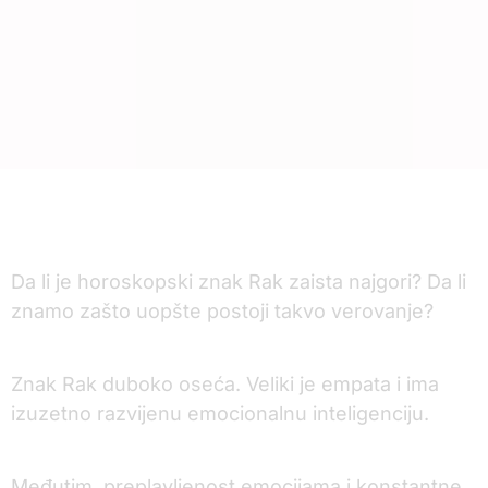
Da li je horoskopski znak Rak zaista najgori? Da li
znamo zašto uopšte postoji takvo verovanje?
Znak Rak duboko oseća. Veliki je empata i ima
izuzetno razvijenu emocionalnu inteligenciju.
Međutim, preplavljenost emocijama i konstantne