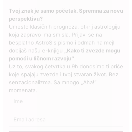
Tvoj znak je samo početak. Spremna za novu
perspektivu?
Umesto klasičnih prognoza, otkrij astrologiju
koja zapravo ima smisla. Prijavi se na
besplatno AstroSis pismo i odmah na mejl
dobijaš našu e-knjigu
„Kako ti zvezde mogu
pomoći u ličnom razvoju”
.
Uz to, svakog četvrtka u 9h donosimo ti priče
koje spajaju zvezde i tvoj stvaran život. Bez
senzacionalizma. Sa mnogo „Aha!”
momenata.