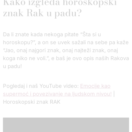
Kako izgleda horoskopski
znak Rak u padu?
Da li znate kada nekoga pitate “Šta si u
horoskopu?”, a on se uvek sažali na sebe pa kaže
“Jao, onaj najgori znak, onaj najteži znak, onaj
koga niko ne voli.”, e baš je ovo opis naših Rakova
u padu!
Pogledaj i naš YouTube video:
Emocije kao
supermoć i povezivanje na ljudskom nivou!
|
Horoskopski znak RAK