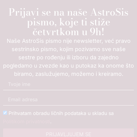
Prijavi se na naše AstroSis
pismo, koje ti stiže
četvrtkom u 9h!
Naše AstroSis pismo nije newsletter, već pravo
sestrinsko pismo, kojim pozivamo sve naše
sestre po rođenju ili izboru da zajedno
pogledamo u zvezde kao u putokaz ka onome što
biramo, zaslužujemo, možemo i kreiramo.
Prihvatam obradu ličnih podataka u skladu sa
Politikom privatnosti
.
PRIJAVLJUJEM SE