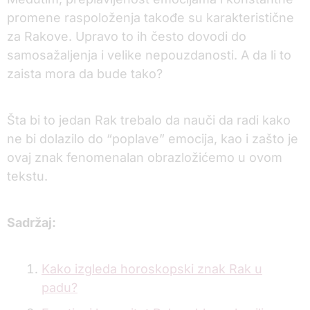
promene raspoloženja takođe su karakteristične
za Rakove. Upravo to ih često dovodi do
samosažaljenja i velike nepouzdanosti. A da li to
zaista mora da bude tako?
Šta bi to jedan Rak trebalo da nauči da radi kako
ne bi dolazilo do “poplave” emocija, kao i zašto je
ovaj znak fenomenalan obrazložićemo u ovom
tekstu.
Sadržaj:
Kako izgleda horoskopski znak Rak u
padu?