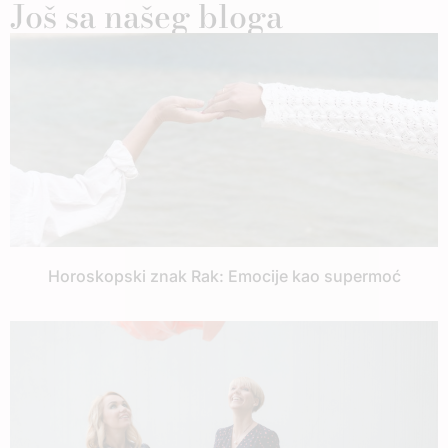
Još sa našeg bloga
Horoskopski znak Rak: Emocije kao supermoć