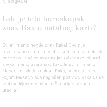
cilja izgleda!
Gde je tebi horoskopski
znak Rak u natalnoj karti?
Svi mi imamo negde znak Raka! Ovo nije
rezervisano samo za osobe sa Rakom u znaku ili
podznaku, već za sve nas jer svi u nekoj oblasti
života imamo ovaj znak. Takođe svi mi imamo
Mesec koji vlada znakom Raka, pa preko kuće
kojom Mesec vlada naglašen poziv od Raka da se
vratimo ključnom pitanju: Šta bi ljubav sada
uradila?