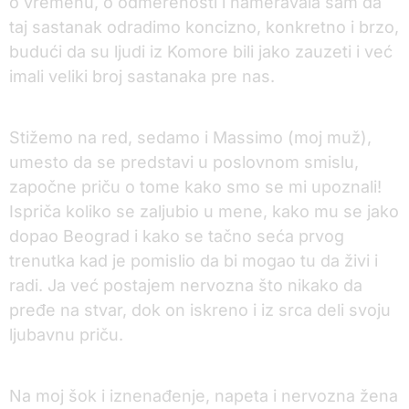
o vremenu, o odmerenosti i nameravala sam da
taj sastanak odradimo koncizno, konkretno i brzo,
budući da su ljudi iz Komore bili jako zauzeti i već
imali veliki broj sastanaka pre nas.
Stižemo na red, sedamo i Massimo (moj muž),
umesto da se predstavi u poslovnom smislu,
započne priču o tome kako smo se mi upoznali!
Ispriča koliko se zaljubio u mene, kako mu se jako
dopao Beograd i kako se tačno seća prvog
trenutka kad je pomislio da bi mogao tu da živi i
radi. Ja već postajem nervozna što nikako da
pređe na stvar, dok on iskreno i iz srca deli svoju
ljubavnu priču.
Na moj šok i iznenađenje, napeta i nervozna žena