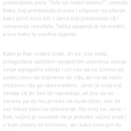
postavljamo jeste “Gde se nalazi balans?”, između
Raka, koji predstavlja proces i odgovor na pitanje
kako proći kroz isti, i Jarca koji predstavlja cilj i
ostvarenje rezultata. Tačka spajanja je na sredini,
a evo kako ta sredina izgleda.
Kako je Rak vodeni znak, on se, kao voda,
prilagođava različitim spoljašnjim uslovima, menja
svoje agregatno stanje i uči nas da ne žurimo po
svaku cenu da stignemo do cilja, jer na taj način
možemo i da ga obezvredimo. Jarac je onaj koji
zadaje cilj jer želi da napreduje, ali zna da se
zanese pa da mu proces ne bude bitan, već da
sav fokus stavi na ostvarenje. Na ovoj osi Jarac –
Rak, važno je osvestiti da je jednako važno znati i
u kom smeru se krećemo, ali i kako nam put do