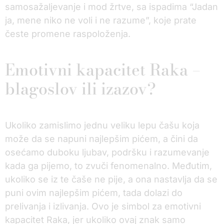
samosažaljevanje i mod žrtve, sa ispadima “Jadan
ja, mene niko ne voli i ne razume”, koje prate
česte promene raspoloženja.
Emotivni kapacitet Raka –
blagoslov ili izazov?
Ukoliko zamislimo jednu veliku lepu čašu koja
može da se napuni najlepšim pićem, a čini da
osećamo duboku ljubav, podršku i razumevanje
kada ga pijemo, to zvuči fenomenalno. Međutim,
ukoliko se iz te čaše ne pije, a ona nastavlja da se
puni ovim najlepšim pićem, tada dolazi do
prelivanja i izlivanja. Ovo je simbol za emotivni
kapacitet Raka, jer ukoliko ovaj znak samo