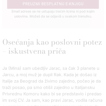
PREUZMI BESPLATNU E-KNJIGU
Email adrese se ne ustupaju trećim licima ni pod kojim
uslovima. Možeš da se odjaviš u svakom trenutku.
Osećanja kao poslovni potez
– iskustvena priča
Ja (Mina) sam ubedljiv Jarac, sa čak 3 planete u
Jarcu, a moj muž je dupli Rak. Kada je došao iz
Italije za Beograd da živimo zajedno, počeo je da
traži posao, pa smo otišli zajedno u Italijansku
Privrednu Komoru kako bi se predstavio i predao
im svoj CV. Ja sam, kao pravi Jarac, vodila računa