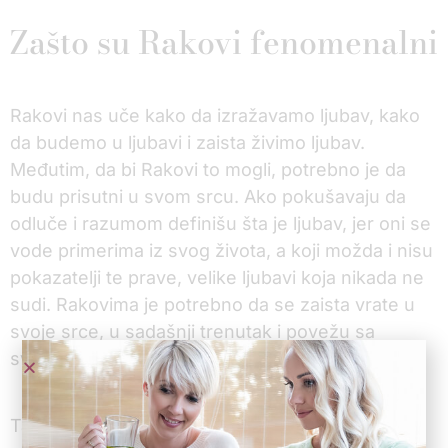
Zašto su Rakovi fenomenalni
Rakovi nas uče kako da izražavamo ljubav, kako
da budemo u ljubavi i zaista živimo ljubav.
Međutim, da bi Rakovi to mogli, potrebno je da
budu prisutni u svom srcu. Ako pokušavaju da
odluče i razumom definišu šta je ljubav, jer oni se
vode primerima iz svog života, a koji možda i nisu
pokazatelji te prave, velike ljubavi koja nikada ne
sudi. Rakovima je potrebno da se zaista vrate u
svoje srce, u sadašnji trenutak i povežu sa
svojom dušom sada.
Tada postavljaju najbitnije pitanje – Šta bi ljubav