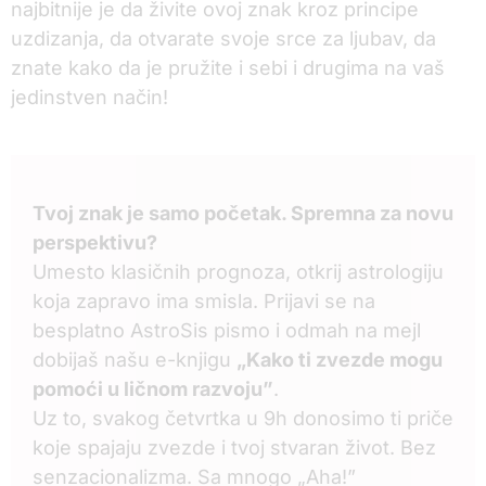
najbitnije je da živite ovoj znak kroz principe
uzdizanja, da otvarate svoje srce za ljubav, da
znate kako da je pružite i sebi i drugima na vaš
jedinstven način!
Tvoj znak je samo početak. Spremna za novu
perspektivu?
Umesto klasičnih prognoza, otkrij astrologiju
koja zapravo ima smisla. Prijavi se na
besplatno AstroSis pismo i odmah na mejl
dobijaš našu e-knjigu
„Kako ti zvezde mogu
pomoći u ličnom razvoju”
.
Uz to, svakog četvrtka u 9h donosimo ti priče
koje spajaju zvezde i tvoj stvaran život. Bez
senzacionalizma. Sa mnogo „Aha!”