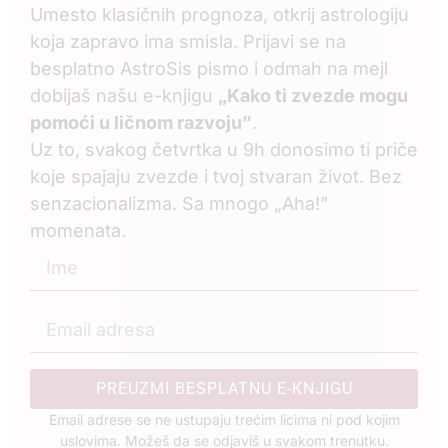
Umesto klasičnih prognoza, otkrij astrologiju
koja zapravo ima smisla. Prijavi se na
besplatno AstroSis pismo i odmah na mejl
dobijaš našu e-knjigu
„Kako ti zvezde mogu
pomoći u ličnom razvoju”
.
Uz to, svakog četvrtka u 9h donosimo ti priče
koje spajaju zvezde i tvoj stvaran život. Bez
senzacionalizma. Sa mnogo „Aha!”
momenata.
PREUZMI BESPLATNU E-KNJIGU
Email adrese se ne ustupaju trećim licima ni pod kojim
uslovima. Možeš da se odjaviš u svakom trenutku.