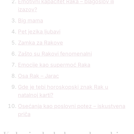
Emotivni kapacitet Raka – blagoslov ili
izazov?
Big mama
Pet jezika ljubavi
Zamka za Rakove
Zašto su Rakovi fenomenalni
Emocije kao supermoć Raka
Osa Rak – Jarac
Gde je tebi horoskopski znak Rak u
natalnoj karti?
Osećanja kao poslovni potez – iskustvena
priča