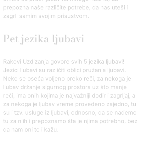
prepozna naše različite potrebe, da nas uteši i
zagrli samim svojim prisustvom.
Pet jezika ljubavi
Rakovi Uzdizanja govore svih 5 jezika ljubavi!
Jezici ljubavi su različiti oblici pružanja ljubavi.
Neko se oseća voljeno preko reči, za nekoga je
ljubav držanje sigurnog prostora uz što manje
reči, ima onih kojima je najvažniji dodir i zagrljaj, a
za nekoga je ljubav vreme provedeno zajedno, tu
su i tzv. usluge iz ljubavi, odnosno, da se nađemo
tu za njih i prepoznamo šta je njima potrebno, bez
da nam oni to i kažu.