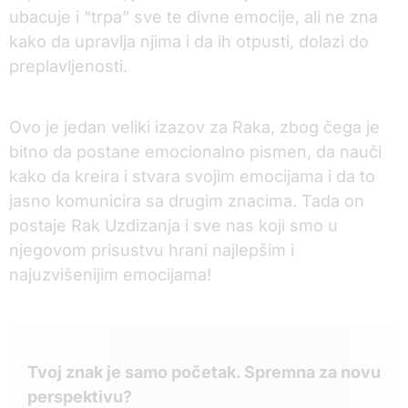
ubacuje i “trpa” sve te divne emocije, ali ne zna
kako da upravlja njima i da ih otpusti, dolazi do
preplavljenosti.
Ovo je jedan veliki izazov za Raka, zbog čega je
bitno da postane emocionalno pismen, da nauči
kako da kreira i stvara svojim emocijama i da to
jasno komunicira sa drugim znacima. Tada on
postaje Rak Uzdizanja i sve nas koji smo u
njegovom prisustvu hrani najlepšim i
najuzvišenijim emocijama!
Tvoj znak je samo početak. Spremna za novu
perspektivu?