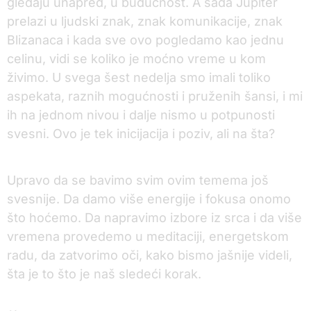
gledaju unapred, u budućnost. A sada Jupiter
prelazi u ljudski znak, znak komunikacije, znak
Blizanaca i kada sve ovo pogledamo kao jednu
celinu, vidi se koliko je moćno vreme u kom
živimo. U svega šest nedelja smo imali toliko
aspekata, raznih mogućnosti i pruženih šansi, i mi
ih na jednom nivou i dalje nismo u potpunosti
svesni. Ovo je tek inicijacija i poziv, ali na šta?
Upravo da se bavimo svim ovim temema još
svesnije. Da damo više energije i fokusa onomo
što hoćemo. Da napravimo izbore iz srca i da više
vremena provedemo u meditaciji, energetskom
radu, da zatvorimo oči, kako bismo jašnije videli,
šta je to što je naš sledeći korak.