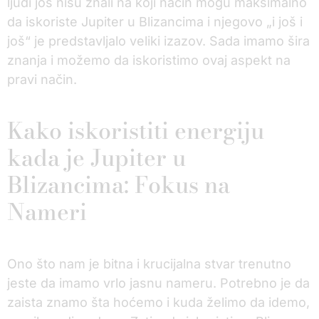
ljudi još nisu znali na koji način mogu maksimalno
da iskoriste Jupiter u Blizancima i njegovo „i još i
još“ je predstavljalo veliki izazov. Sada imamo šira
znanja i možemo da iskoristimo ovaj aspekt na
pravi način.
Kako iskoristiti energiju
kada je Jupiter u
Blizancima: Fokus na
Nameri
Ono što nam je bitna i krucijalna stvar trenutno
jeste da imamo vrlo jasnu nameru. Potrebno je da
zaista znamo šta hoćemo i kuda želimo da idemo,