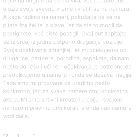
neće na dugme da se aktivira, već je potrebno
uložiti svoje svesno vreme i vratiti se na nameru.
A kada radimo na nameri, pokušajte da se ne
pitate šta želite iz glave, jer da ste to mogli da
postignete, već biste postigli. Ovaj put zapitajte
se iz srca, iz jedne potpuno drugačije pozicije.
Svoja očekivanja smanjite, jer mi očekujemo od
drugarice, partnera, porodice, aspekata, da nam
nešto donesu i učine – očekivanja je potrebno da
preoblikujemo u nameru i onda se dešava magija.
Tada smo mi prozvane da uradimo nešto
konkretno, jer iza svake namere stoji konkretna
akcija. Mi smo aktivni kreatori u polju i svojom
namerom pravimo prvi korak, a onda nas namera
vodi dalje.