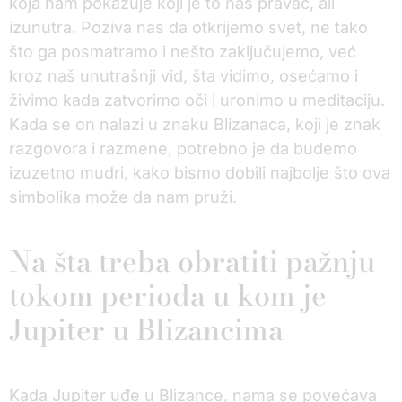
koja nam pokazuje koji je to naš pravac, ali
izunutra. Poziva nas da otkrijemo svet, ne tako
što ga posmatramo i nešto zaključujemo, već
kroz naš unutrašnji vid, šta vidimo, osećamo i
živimo kada zatvorimo oči i uronimo u meditaciju.
Kada se on nalazi u znaku Blizanaca, koji je znak
razgovora i razmene, potrebno je da budemo
izuzetno mudri, kako bismo dobili najbolje što ova
simbolika može da nam pruži.
Na šta treba obratiti pažnju
tokom perioda u kom je
Jupiter u Blizancima
Kada Jupiter uđe u Blizance, nama se povećava