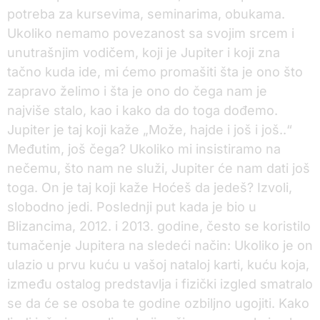
potreba za kursevima, seminarima, obukama.
Ukoliko nemamo povezanost sa svojim srcem i
unutrašnjim vodičem, koji je Jupiter i koji zna
tačno kuda ide, mi ćemo promašiti šta je ono što
zapravo želimo i šta je ono do čega nam je
najviše stalo, kao i kako da do toga dođemo.
Jupiter je taj koji kaže „Može, hajde i još i još..“
Međutim, još čega? Ukoliko mi insistiramo na
nečemu, što nam ne služi, Jupiter će nam dati još
toga. On je taj koji kaže Hoćeš da jedeš? Izvoli,
slobodno jedi. Poslednji put kada je bio u
Blizancima, 2012. i 2013. godine, često se koristilo
tumačenje Jupitera na sledeći način: Ukoliko je on
ulazio u prvu kuću u vašoj nataloj karti, kuću koja,
između ostalog predstavlja i fizički izgled smatralo
se da će se osoba te godine ozbiljno ugojiti. Kako