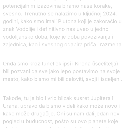
potencijalnim izazovima biramo naše korake,
svesno. Trenutno se nalazimo u ključnoj 2024.
godini, kako smo imali Plutona koji je zakoračio u
znak Vodolije i definitivno nas uveo u jedno
vodolijansko doba, koje je doba povezivanja i
zajednica, kao i svesnog odabira priča i razmena.
Onda smo kroz tunel eklipsi i Kirona (iscelitelja)
bili pozvani da sve jako lepo postavimo na svoje
mesto, kako bismo mi bili celoviti, svoji i isceljeni.
Takođe, tu je bio i vrlo blizak susret Jupitera i
Urana, upravo da bismo videli kako može novo i
kako može drugačije. Oni su nam dali jedan novi
pogled u budućnost, pošto su ovo planete koje