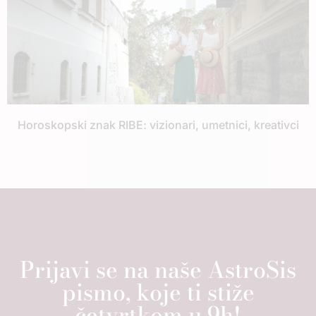
Horoskopski znak RIBE: vizionari, umetnici, kreativci
Prijavi se na naše AstroSis
pismo, koje ti stiže
četvrtkom u 9h!