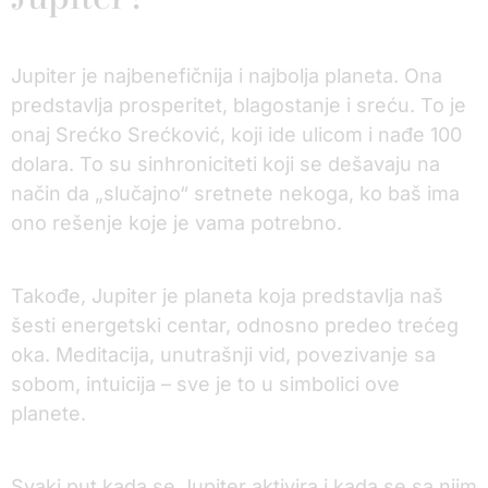
Jupiter je najbenefičnija i najbolja planeta. Ona
predstavlja prosperitet, blagostanje i sreću. To je
onaj Srećko Srećković, koji ide ulicom i nađe 100
dolara. To su sinhroniciteti koji se dešavaju na
način da „slučajno“ sretnete nekoga, ko baš ima
ono rešenje koje je vama potrebno.
Takođe, Jupiter je planeta koja predstavlja naš
šesti energetski centar, odnosno predeo trećeg
oka. Meditacija, unutrašnji vid, povezivanje sa
sobom, intuicija – sve je to u simbolici ove
planete.
Svaki put kada se Jupiter aktivira i kada se sa njim