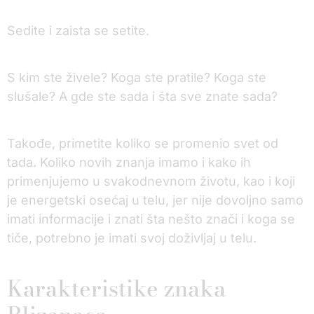
Sedite i zaista se setite.
S kim ste živele? Koga ste pratile? Koga ste
slušale? A gde ste sada i šta sve znate sada?
Takođe, primetite koliko se promenio svet od
tada. Koliko novih znanja imamo i kako ih
primenjujemo u svakodnevnom životu, kao i koji
je energetski osećaj u telu, jer nije dovoljno samo
imati informacije i znati šta nešto znači i koga se
tiče, potrebno je imati svoj doživljaj u telu.
Karakteristike znaka