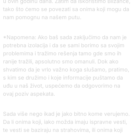
u ovih godinu dana. Zatim da iskoristimo Blizance,
tako što ćemo se povezati sa onima koji mogu da
nam pomognu na našem putu.
*Napomena: Ako baš sada zaključimo da nam je
potrebna izolacija i da se sami borimo sa svojim
problemima i tražimo rešenja tamo gde smo ih
ranije tražili, apsolutno smo omanuli. Dok ako
shvatimo da je vrlo važno koga slušamo, pratimo,
s kim se družimo i koje informacije puštamo da
uđu u naš život, uspećemo da odgovorimo na
ovaj poziv aspekata.
Sada više nego ikad je jako bitno kome verujemo.
Da li onima koji, iako možda imaju ispravne vesti,
te vesti se baziraju na strahovima, ili onima koji