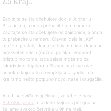
Za kraj..
Zapitajte se šta očekujete dok je Jupiter u
Blizancima, a onda prebacite to u nameru.
Zapitajte se šta očekujete od zajednice, a onda i
to prebacite u nameru. Glavna ideja je „Ko“
možete postati, i kada se bavimo time i kada na
adekvatan način (nežno, polako i vođeno)
pristupimo tome, tada zaista možemo da
iskoristimo Jupitera u Blizancima i sve ove
aspekte koji su tu u ovoj ključnoj godini, da
kreiramo nešto potpuno novo, naše i drugačije.
Ako ti se sviđa ovaj članak, za tebe je naše
AstroSis pismo
, njuzleter koji već pet godina
šaljemo svakog četvrtka u 9h na mejl.