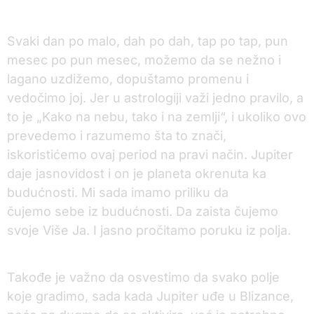
Svaki dan po malo, dah po dah, tap po tap, pun
mesec po pun mesec, možemo da se nežno i
lagano uzdižemo, dopuštamo promenu i
vedočimo joj. Jer u astrologiji važi jedno pravilo, a
to je „Kako na nebu, tako i na zemlji“, i ukoliko ovo
prevedemo i razumemo šta to znači,
iskoristićemo ovaj period na pravi način. Jupiter
daje jasnovidost i on je planeta okrenuta ka
budućnosti. Mi sada imamo priliku da
čujemo sebe iz budućnosti. Da zaista čujemo
svoje Više Ja. I jasno pročitamo poruku iz polja.
Takođe je važno da osvestimo da svako polje
koje gradimo, sada kada Jupiter uđe u Blizance,